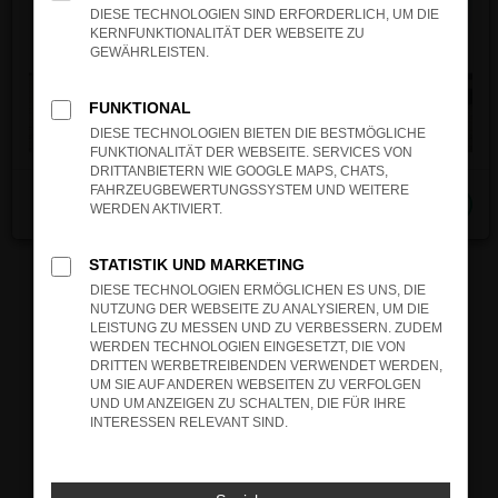
verhindern. Funktioniert die Seite in einem
DIESE TECHNOLOGIEN SIND ERFORDERLICH, UM DIE
anderen Browser oder in einem privaten
KERNFUNKTIONALITÄT DER WEBSEITE ZU
Fenster?
GEWÄHRLEISTEN.
Starte dein Gerät neu.
Das kann manchmal helfen, vorübergehende
FUNKTIONAL
Probleme zu beheben.
DIESE TECHNOLOGIEN BIETEN DIE BESTMÖGLICHE
FUNKTIONALITÄT DER WEBSEITE. SERVICES VON
Stelle sicher, dass dein Browser und dein
DRITTANBIETERN WIE GOOGLE MAPS, CHATS,
Betriebssystem auf dem neuesten Stand
FAHRZEUGBEWERTUNGSSYSTEM UND WEITERE
Schließen
sind.
WERDEN AKTIVIERT.
Veraltete Software birgt nicht nur ein
Sicherheitsrisiko, sondern kann auch dazu
STATISTIK UND MARKETING
führen, dass bestimmte Funktionen nicht mehr
DIESE TECHNOLOGIEN ERMÖGLICHEN ES UNS, DIE
unterstützt werden.
NUTZUNG DER WEBSEITE ZU ANALYSIEREN, UM DIE
LEISTUNG ZU MESSEN UND ZU VERBESSERN. ZUDEM
Wende dich an den Webseitenbetreiber.
WERDEN TECHNOLOGIEN EINGESETZT, DIE VON
Wenn du alle oben genannten Schritte versucht
DRITTEN WERBETREIBENDEN VERWENDET WERDEN,
UM SIE AUF ANDEREN WEBSEITEN ZU VERFOLGEN
hast, kontaktiere uns bitte. Wir werden
UND UM ANZEIGEN ZU SCHALTEN, DIE FÜR IHRE
versuchen, das Problem zu beheben. Du kannst
INTERESSEN RELEVANT SIND.
uns diesen Text schicken, um uns bei der
Fehlersuche zu unterstützen: