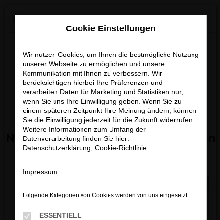
0
Zum
×
KGM ab 01.07.2026 bei uns verfügbar!
Hauptinhalt
Cookie Einstellungen
springen
Startseite
Fahrzeugangebote
Bestandsfahrzeuge
Entdecken Sie die neuesten
Wir nutzen Cookies, um Ihnen die bestmögliche Nutzung
Modelle von
KGM ab dem
unserer Webseite zu ermöglichen und unsere
Kommunikation mit Ihnen zu verbessern. Wir
01.07.2026
bei uns.
berücksichtigen hierbei Ihre Präferenzen und
FEHLER: NETWORK ERROR
Freuen Sie sich auf moderne
verarbeiten Daten für Marketing und Statistiken nur,
wenn Sie uns Ihre Einwilligung geben. Wenn Sie zu
Technik, attraktives Design und
Beim Laden ist ein Fehler aufgetreten.
einem späteren Zeitpunkt Ihre Meinung ändern, können
starke Angebote.
Hier sind ein paar Tipps, die dir helfen können:
Sie die Einwilligung jederzeit für die Zukunft widerrufen.
Weitere Informationen zum Umfang der
Nicht verpassen – jetzt informieren
Datenverarbeitung finden Sie hier:
Überprüfe deine Firewall und deine
Datenschutzerklärung
,
Cookie-Richtlinie
.
und vormerken lassen!
Internetverbindung.
Laden andere Webseiten, zum Beispiel deine
Impressum
Suchmaschine?
Prüfe deine Browsererweiterungen.
Folgende Kategorien von Cookies werden von uns eingesetzt:
Manche Erweiterungen, wie Werbeblocker,
können das Laden bestimmter Seiten
ESSENTIELL