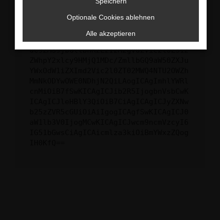
Speichern
ewogICJuYW1lIjogIk5ldHdvcmtFcnJvciIs
Optionale Cookies ablehnen
CiAgImNvbmZpZyI6IHsKICAgICJtZXRob2Qi
OiAiR0VUIiwKICAgICJ1cmwiOiAiaHR0cHM6
Alle akzeptieren
Ly9hcGkueC5ha3MtcHJvZC5hdWRhcmlzLm5l
dC92MS9jbGllbnRzLzIzMzgvd2Vic2l0ZS12
ZWhpY2xlcy9HMjQ1MDc/ZmllbGQ9aW50ZXJu
YWxOdW1iZXImd2Vic2l0ZT02MWQ4NTU2OWZh
MmNkODYwOWE0NDhjN2QiLAogICAgImhlYWRl
cnMiOiB7fSwKICAgICJib2R5IjogbnVsbCwK
ICAgICJleHBlY3QiOiB7CiAgICAgICJyZXNw
b25zZVR5cGUiOiAiIgogICAgfSwKICAgICJ0
aW1lb3V0IjogMCwKICAgICJwcm9ncmVzcyI6
IG51bGwsCiAgICAicmlza3kiOiBmYWxzZQog
IH0KfQ==