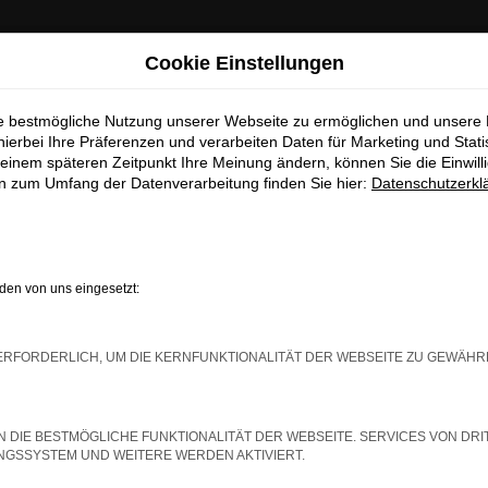
 01.07.2026 bei uns verfügbar!
Cookie Einstellungen
cken Sie die neuesten Modelle von
K
ie bestmögliche Nutzung unserer Webseite zu ermöglichen und unsere
hierbei Ihre Präferenzen und verarbeiten Daten für Marketing und Stati
dem 01.07.2026
bei uns.
einem späteren Zeitpunkt Ihre Meinung ändern, können Sie die Einwillig
en zum Umfang der Datenverarbeitung finden Sie hier:
Datenschutzerkl
n Sie sich auf moderne Technik, attra
Design und starke Angebote.
icht verpassen – jetzt informieren u
vormerken lassen!
en von uns eingesetzt:
indung.
hine?
ERFORDERLICH, UM DIE KERNFUNKTIONALITÄT DER WEBSEITE ZU GEWÄHR
aden bestimmter Seiten verhindern. Funktioniert die Seite in e
N DIE BESTMÖGLICHE FUNKTIONALITÄT DER WEBSEITE. SERVICES VON DRI
 zu beheben.
GSSYSTEM UND WEITERE WERDEN AKTIVIERT.
bssystem auf dem neuesten Stand sind.