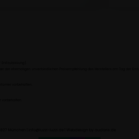
 Erstzulassung).
über der ehemaligen unverbindlichen Preisempfehlung des Herstellers am Tag der Erst
rrtümer vorbehalten.
r vorbehalten.
827 München | info@luzzi-luzzi.de |
Webdesign by audaris.de