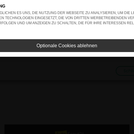
ko, sondern kann auch dazu führen, dass bestimmte Funktionen nic
ING
LICHEN ES UNS, DIE NUTZUNG DER WEBSEITE ZU ANALYSIEREN, UM DIE 
N TECHNOLOGIEN EINGESETZT, DIE VON DRITTEN WERBETREIBENDEN VE
ontaktiere uns bitte. Wir werden versuchen, das Problem zu behe
FOLGEN UND UM ANZEIGEN ZU SCHALTEN, DIE FÜR IHRE INTERESSEN REL
vbmZpZyI6IHsKICAgICJtZXRob2QiOiAiR0VUIiwKICAgICJ1
Optionale Cookies ablehnen
2ZWhpY2xlcy9OMjYwMzI/ZmllbGQ9aW50ZXJuYWxOdW1iZXIm
gbnVsbCwKICAgICJleHBlY3QiOiB7CiAgICAgICJyZXNwb25z
za3kiOiBmYWxzZQogIH0KfQ==
Schl