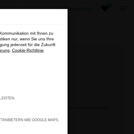
0
089 4357550
×
GM ab
 Kommunikation mit Ihnen zu
stiken nur, wenn Sie uns Ihre
ung jederzeit für die Zukunft
ärung
,
Cookie-Richtlinie
.
ktives
nd
LEISTEN.
inem anderen Browser oder in einem privaten Fenster?
TTANBIETERN WIE GOOGLE MAPS,