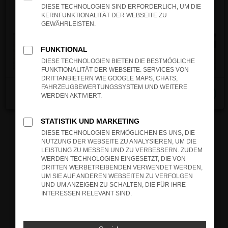
verhindern. Funktioniert die Seite in einem
DIESE TECHNOLOGIEN SIND ERFORDERLICH, UM DIE
anderen Browser oder in einem privaten
KERNFUNKTIONALITÄT DER WEBSEITE ZU
Fenster?
GEWÄHRLEISTEN.
Starte dein Gerät neu.
Das kann manchmal helfen, vorübergehende
FUNKTIONAL
Probleme zu beheben.
DIESE TECHNOLOGIEN BIETEN DIE BESTMÖGLICHE
FUNKTIONALITÄT DER WEBSEITE. SERVICES VON
Stelle sicher, dass dein Browser und dein
DRITTANBIETERN WIE GOOGLE MAPS, CHATS,
Betriebssystem auf dem neuesten Stand
FAHRZEUGBEWERTUNGSSYSTEM UND WEITERE
Schließen
sind.
WERDEN AKTIVIERT.
Veraltete Software birgt nicht nur ein
Sicherheitsrisiko, sondern kann auch dazu
STATISTIK UND MARKETING
führen, dass bestimmte Funktionen nicht mehr
DIESE TECHNOLOGIEN ERMÖGLICHEN ES UNS, DIE
unterstützt werden.
NUTZUNG DER WEBSEITE ZU ANALYSIEREN, UM DIE
LEISTUNG ZU MESSEN UND ZU VERBESSERN. ZUDEM
Wende dich an den Webseitenbetreiber.
WERDEN TECHNOLOGIEN EINGESETZT, DIE VON
Wenn du alle oben genannten Schritte versucht
DRITTEN WERBETREIBENDEN VERWENDET WERDEN,
UM SIE AUF ANDEREN WEBSEITEN ZU VERFOLGEN
hast, kontaktiere uns bitte. Wir werden
UND UM ANZEIGEN ZU SCHALTEN, DIE FÜR IHRE
versuchen, das Problem zu beheben. Du kannst
INTERESSEN RELEVANT SIND.
uns diesen Text schicken, um uns bei der
Fehlersuche zu unterstützen: