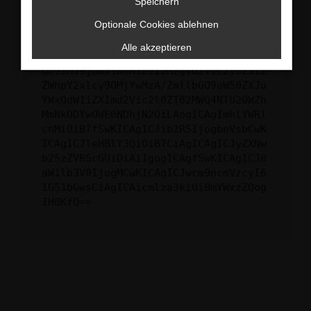
Speichern
ewogICJuYW1lIjogIk5ldHdvcmtFcnJvciIs
Optionale Cookies ablehnen
CiAgImNvbmZpZyI6IHsKICAgICJtZXRob2Qi
OiAiR0VUIiwKICAgICJ1cmwiOiAiaHR0cHM6
Alle akzeptieren
Ly9hcGkueC5ha3MtcHJvZC5hdWRhcmlzLm5l
dC92MS9jbGllbnRzLzIzMzgvd2Vic2l0ZS12
ZWhpY2xlcy9OMjYwMzA/ZmllbGQ9aW50ZXJu
YWxOdW1iZXImd2Vic2l0ZT02MWQ4NTU2OWZh
MmNkODYwOWE0NDhjN2QiLAogICAgImhlYWRl
cnMiOiB7fSwKICAgICJib2R5IjogbnVsbCwK
ICAgICJleHBlY3QiOiB7CiAgICAgICJyZXNw
b25zZVR5cGUiOiAiIgogICAgfSwKICAgICJ0
aW1lb3V0IjogMCwKICAgICJwcm9ncmVzcyI6
IG51bGwsCiAgICAicmlza3kiOiBmYWxzZQog
IH0KfQ==