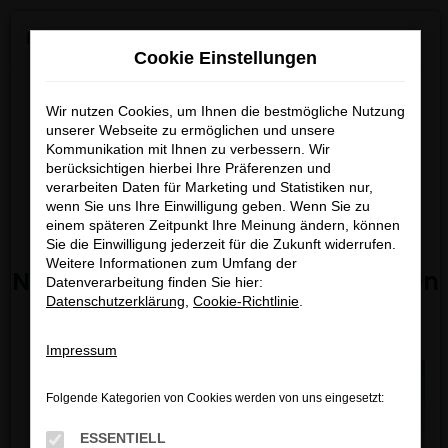
0
Zum
×
KGM ab 01.07.2026 bei uns verfügbar!
Hauptinhalt
Cookie Einstellungen
springen
Startseite
Fahrzeugangebote
Bestandsfahrzeuge
Entdecken Sie die neuesten
Wir nutzen Cookies, um Ihnen die bestmögliche Nutzung
Modelle von
KGM ab dem
unserer Webseite zu ermöglichen und unsere
Kommunikation mit Ihnen zu verbessern. Wir
01.07.2026
bei uns.
berücksichtigen hierbei Ihre Präferenzen und
FEHLER: NETWORK ERROR
Freuen Sie sich auf moderne
verarbeiten Daten für Marketing und Statistiken nur,
wenn Sie uns Ihre Einwilligung geben. Wenn Sie zu
Technik, attraktives Design und
Beim Laden ist ein Fehler aufgetreten.
einem späteren Zeitpunkt Ihre Meinung ändern, können
starke Angebote.
Hier sind ein paar Tipps, die dir helfen können:
Sie die Einwilligung jederzeit für die Zukunft widerrufen.
Weitere Informationen zum Umfang der
Nicht verpassen – jetzt informieren
Datenverarbeitung finden Sie hier:
Überprüfe deine Firewall und deine
Datenschutzerklärung
,
Cookie-Richtlinie
.
und vormerken lassen!
Internetverbindung.
Laden andere Webseiten, zum Beispiel deine
Impressum
Suchmaschine?
Prüfe deine Browsererweiterungen.
Folgende Kategorien von Cookies werden von uns eingesetzt:
Manche Erweiterungen, wie Werbeblocker,
können das Laden bestimmter Seiten
ESSENTIELL