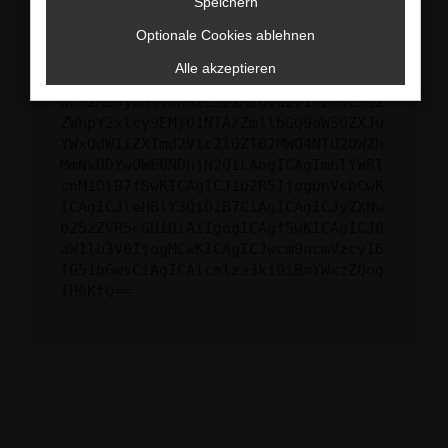
Speichern
ewogICJuYW1lIjogIk5ldHdvcmtFcnJvciIs
Optionale Cookies ablehnen
CiAgImNvbmZpZyI6IHsKICAgICJtZXRob2Qi
OiAiR0VUIiwKICAgICJ1cmwiOiAiaHR0cHM6
Alle akzeptieren
Ly9hcGkueC5ha3MtcHJvZC5hdWRhcmlzLm5l
dC92MS9jbGllbnRzLzIzMzgvd2Vic2l0ZS12
ZWhpY2xlcy9EMjQ1NTA/ZmllbGQ9aW50ZXJu
YWxOdW1iZXImd2Vic2l0ZT02MWQ4NTU2OWZh
MmNkODYwOWE0NDhjN2QiLAogICAgImhlYWRl
cnMiOiB7fSwKICAgICJib2R5IjogbnVsbCwK
ICAgICJleHBlY3QiOiB7CiAgICAgICJyZXNw
b25zZVR5cGUiOiAiIgogICAgfSwKICAgICJ0
aW1lb3V0IjogMCwKICAgICJwcm9ncmVzcyI6
IG51bGwsCiAgICAicmlza3kiOiBmYWxzZQog
IH0KfQ==