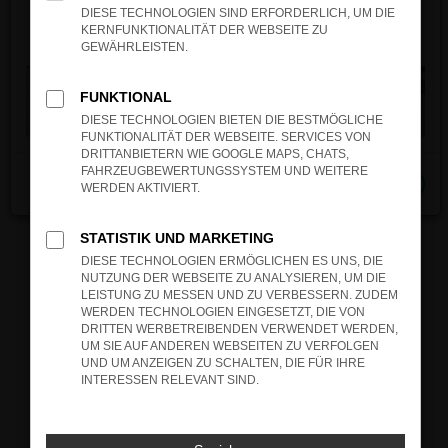
verhindern. Funktioniert die Seite in einem
DIESE TECHNOLOGIEN SIND ERFORDERLICH, UM DIE
anderen Browser oder in einem privaten
KERNFUNKTIONALITÄT DER WEBSEITE ZU
Fenster?
GEWÄHRLEISTEN.
Starte dein Gerät neu.
Das kann manchmal helfen, vorübergehende
FUNKTIONAL
Probleme zu beheben.
DIESE TECHNOLOGIEN BIETEN DIE BESTMÖGLICHE
FUNKTIONALITÄT DER WEBSEITE. SERVICES VON
Stelle sicher, dass dein Browser und dein
DRITTANBIETERN WIE GOOGLE MAPS, CHATS,
Betriebssystem auf dem neuesten Stand
FAHRZEUGBEWERTUNGSSYSTEM UND WEITERE
Schließen
sind.
WERDEN AKTIVIERT.
Veraltete Software birgt nicht nur ein
Sicherheitsrisiko, sondern kann auch dazu
STATISTIK UND MARKETING
führen, dass bestimmte Funktionen nicht mehr
DIESE TECHNOLOGIEN ERMÖGLICHEN ES UNS, DIE
unterstützt werden.
NUTZUNG DER WEBSEITE ZU ANALYSIEREN, UM DIE
LEISTUNG ZU MESSEN UND ZU VERBESSERN. ZUDEM
Wende dich an den Webseitenbetreiber.
WERDEN TECHNOLOGIEN EINGESETZT, DIE VON
Wenn du alle oben genannten Schritte versucht
DRITTEN WERBETREIBENDEN VERWENDET WERDEN,
UM SIE AUF ANDEREN WEBSEITEN ZU VERFOLGEN
hast, kontaktiere uns bitte. Wir werden
UND UM ANZEIGEN ZU SCHALTEN, DIE FÜR IHRE
versuchen, das Problem zu beheben. Du kannst
INTERESSEN RELEVANT SIND.
uns diesen Text schicken, um uns bei der
Fehlersuche zu unterstützen: