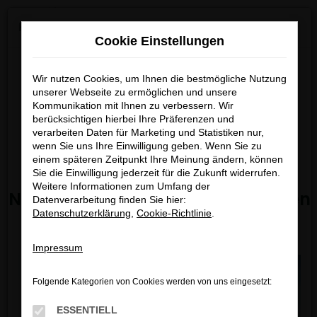
0
Zum
×
KGM ab 01.07.2026 bei uns verfügbar!
Hauptinhalt
Cookie Einstellungen
springen
Startseite
Fahrzeugangebote
Bestandsfahrzeuge
Entdecken Sie die neuesten
Wir nutzen Cookies, um Ihnen die bestmögliche Nutzung
Modelle von
KGM ab dem
unserer Webseite zu ermöglichen und unsere
Kommunikation mit Ihnen zu verbessern. Wir
01.07.2026
bei uns.
berücksichtigen hierbei Ihre Präferenzen und
FEHLER: NETWORK ERROR
Freuen Sie sich auf moderne
verarbeiten Daten für Marketing und Statistiken nur,
wenn Sie uns Ihre Einwilligung geben. Wenn Sie zu
Technik, attraktives Design und
Beim Laden ist ein Fehler aufgetreten.
einem späteren Zeitpunkt Ihre Meinung ändern, können
starke Angebote.
Hier sind ein paar Tipps, die dir helfen können:
Sie die Einwilligung jederzeit für die Zukunft widerrufen.
Weitere Informationen zum Umfang der
Nicht verpassen – jetzt informieren
Datenverarbeitung finden Sie hier:
Überprüfe deine Firewall und deine
Datenschutzerklärung
,
Cookie-Richtlinie
.
und vormerken lassen!
Internetverbindung.
Laden andere Webseiten, zum Beispiel deine
Impressum
Suchmaschine?
Prüfe deine Browsererweiterungen.
Folgende Kategorien von Cookies werden von uns eingesetzt:
Manche Erweiterungen, wie Werbeblocker,
können das Laden bestimmter Seiten
ESSENTIELL