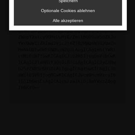
Speichern
ewogICJuYW1lIjogIk5ldHdvcmtFcnJvciIs
Optionale Cookies ablehnen
CiAgImNvbmZpZyI6IHsKICAgICJtZXRob2Qi
OiAiR0VUIiwKICAgICJ1cmwiOiAiaHR0cHM6
Alle akzeptieren
Ly9hcGkueC5ha3MtcHJvZC5hdWRhcmlzLm5l
dC92MS9jbGllbnRzLzIzMzgvd2Vic2l0ZS12
ZWhpY2xlcy9OMjUwMjE/ZmllbGQ9aW50ZXJu
YWxOdW1iZXImd2Vic2l0ZT02MWQ4NTU2OWZh
MmNkODYwOWE0NDhjN2QiLAogICAgImhlYWRl
cnMiOiB7fSwKICAgICJib2R5IjogbnVsbCwK
ICAgICJleHBlY3QiOiB7CiAgICAgICJyZXNw
b25zZVR5cGUiOiAiIgogICAgfSwKICAgICJ0
aW1lb3V0IjogMCwKICAgICJwcm9ncmVzcyI6
IG51bGwsCiAgICAicmlza3kiOiBmYWxzZQog
IH0KfQ==