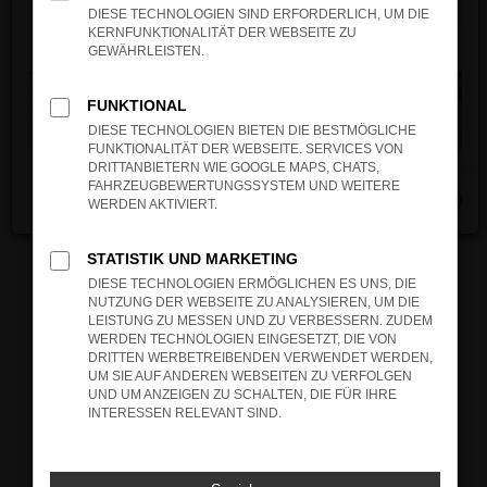
verhindern. Funktioniert die Seite in einem
DIESE TECHNOLOGIEN SIND ERFORDERLICH, UM DIE
anderen Browser oder in einem privaten
KERNFUNKTIONALITÄT DER WEBSEITE ZU
Fenster?
GEWÄHRLEISTEN.
Starte dein Gerät neu.
Das kann manchmal helfen, vorübergehende
FUNKTIONAL
Probleme zu beheben.
DIESE TECHNOLOGIEN BIETEN DIE BESTMÖGLICHE
FUNKTIONALITÄT DER WEBSEITE. SERVICES VON
Stelle sicher, dass dein Browser und dein
DRITTANBIETERN WIE GOOGLE MAPS, CHATS,
Betriebssystem auf dem neuesten Stand
FAHRZEUGBEWERTUNGSSYSTEM UND WEITERE
Schließen
sind.
WERDEN AKTIVIERT.
Veraltete Software birgt nicht nur ein
Sicherheitsrisiko, sondern kann auch dazu
STATISTIK UND MARKETING
führen, dass bestimmte Funktionen nicht mehr
DIESE TECHNOLOGIEN ERMÖGLICHEN ES UNS, DIE
unterstützt werden.
NUTZUNG DER WEBSEITE ZU ANALYSIEREN, UM DIE
LEISTUNG ZU MESSEN UND ZU VERBESSERN. ZUDEM
Wende dich an den Webseitenbetreiber.
WERDEN TECHNOLOGIEN EINGESETZT, DIE VON
Wenn du alle oben genannten Schritte versucht
DRITTEN WERBETREIBENDEN VERWENDET WERDEN,
UM SIE AUF ANDEREN WEBSEITEN ZU VERFOLGEN
hast, kontaktiere uns bitte. Wir werden
UND UM ANZEIGEN ZU SCHALTEN, DIE FÜR IHRE
versuchen, das Problem zu beheben. Du kannst
INTERESSEN RELEVANT SIND.
uns diesen Text schicken, um uns bei der
Fehlersuche zu unterstützen: