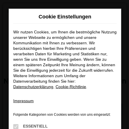
0
Zum
×
KGM ab 01.07.2026 bei uns verfügbar!
Hauptinhalt
Cookie Einstellungen
springen
Startseite
Fahrzeugangebote
Bestandsfahrzeuge
Entdecken Sie die neuesten
Wir nutzen Cookies, um Ihnen die bestmögliche Nutzung
Modelle von
KGM ab dem
unserer Webseite zu ermöglichen und unsere
Kommunikation mit Ihnen zu verbessern. Wir
01.07.2026
bei uns.
berücksichtigen hierbei Ihre Präferenzen und
FEHLER: NETWORK ERROR
Freuen Sie sich auf moderne
verarbeiten Daten für Marketing und Statistiken nur,
wenn Sie uns Ihre Einwilligung geben. Wenn Sie zu
Technik, attraktives Design und
Beim Laden ist ein Fehler aufgetreten.
einem späteren Zeitpunkt Ihre Meinung ändern, können
starke Angebote.
Hier sind ein paar Tipps, die dir helfen können:
Sie die Einwilligung jederzeit für die Zukunft widerrufen.
Weitere Informationen zum Umfang der
Nicht verpassen – jetzt informieren
Datenverarbeitung finden Sie hier:
Überprüfe deine Firewall und deine
Datenschutzerklärung
,
Cookie-Richtlinie
.
und vormerken lassen!
Internetverbindung.
Laden andere Webseiten, zum Beispiel deine
Impressum
Suchmaschine?
Prüfe deine Browsererweiterungen.
Folgende Kategorien von Cookies werden von uns eingesetzt:
Manche Erweiterungen, wie Werbeblocker,
können das Laden bestimmter Seiten
ESSENTIELL