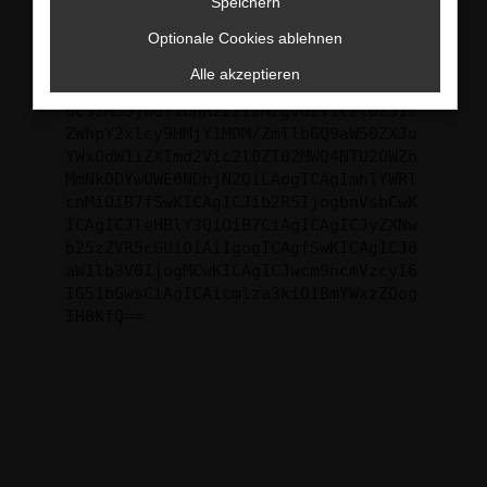
Speichern
ewogICJuYW1lIjogIk5ldHdvcmtFcnJvciIs
Optionale Cookies ablehnen
CiAgImNvbmZpZyI6IHsKICAgICJtZXRob2Qi
OiAiR0VUIiwKICAgICJ1cmwiOiAiaHR0cHM6
Alle akzeptieren
Ly9hcGkueC5ha3MtcHJvZC5hdWRhcmlzLm5l
dC92MS9jbGllbnRzLzIzMzgvd2Vic2l0ZS12
ZWhpY2xlcy9HMjY1MDM/ZmllbGQ9aW50ZXJu
YWxOdW1iZXImd2Vic2l0ZT02MWQ4NTU2OWZh
MmNkODYwOWE0NDhjN2QiLAogICAgImhlYWRl
cnMiOiB7fSwKICAgICJib2R5IjogbnVsbCwK
ICAgICJleHBlY3QiOiB7CiAgICAgICJyZXNw
b25zZVR5cGUiOiAiIgogICAgfSwKICAgICJ0
aW1lb3V0IjogMCwKICAgICJwcm9ncmVzcyI6
IG51bGwsCiAgICAicmlza3kiOiBmYWxzZQog
IH0KfQ==