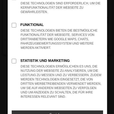
verhindern. Funktioniert die Seite in einem
DIESE TECHNOLOGIEN SIND ERFORDERLICH, UM DIE
anderen Browser oder in einem privaten
KERNFUNKTIONALITÄT DER WEBSEITE ZU
Fenster?
GEWÄHRLEISTEN.
Starte dein Gerät neu.
Das kann manchmal helfen, vorübergehende
FUNKTIONAL
Probleme zu beheben.
DIESE TECHNOLOGIEN BIETEN DIE BESTMÖGLICHE
FUNKTIONALITÄT DER WEBSEITE. SERVICES VON
Stelle sicher, dass dein Browser und dein
DRITTANBIETERN WIE GOOGLE MAPS, CHATS,
Betriebssystem auf dem neuesten Stand
FAHRZEUGBEWERTUNGSSYSTEM UND WEITERE
Schließen
sind.
WERDEN AKTIVIERT.
Veraltete Software birgt nicht nur ein
Sicherheitsrisiko, sondern kann auch dazu
STATISTIK UND MARKETING
führen, dass bestimmte Funktionen nicht mehr
DIESE TECHNOLOGIEN ERMÖGLICHEN ES UNS, DIE
unterstützt werden.
NUTZUNG DER WEBSEITE ZU ANALYSIEREN, UM DIE
LEISTUNG ZU MESSEN UND ZU VERBESSERN. ZUDEM
Wende dich an den Webseitenbetreiber.
WERDEN TECHNOLOGIEN EINGESETZT, DIE VON
Wenn du alle oben genannten Schritte versucht
DRITTEN WERBETREIBENDEN VERWENDET WERDEN,
UM SIE AUF ANDEREN WEBSEITEN ZU VERFOLGEN
hast, kontaktiere uns bitte. Wir werden
UND UM ANZEIGEN ZU SCHALTEN, DIE FÜR IHRE
versuchen, das Problem zu beheben. Du kannst
INTERESSEN RELEVANT SIND.
uns diesen Text schicken, um uns bei der
Fehlersuche zu unterstützen: