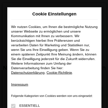
0
Zum
×
KGM ab 01.07.2026 bei uns verfügbar!
Hauptinhalt
Cookie Einstellungen
springen
Startseite
Fahrzeugangebote
Bestandsfahrzeuge
Entdecken Sie die neuesten
Wir nutzen Cookies, um Ihnen die bestmögliche Nutzung
Modelle von
KGM ab dem
unserer Webseite zu ermöglichen und unsere
Kommunikation mit Ihnen zu verbessern. Wir
01.07.2026
bei uns.
berücksichtigen hierbei Ihre Präferenzen und
FEHLER: NETWORK ERROR
Freuen Sie sich auf moderne
verarbeiten Daten für Marketing und Statistiken nur,
wenn Sie uns Ihre Einwilligung geben. Wenn Sie zu
Technik, attraktives Design und
Beim Laden ist ein Fehler aufgetreten.
einem späteren Zeitpunkt Ihre Meinung ändern, können
starke Angebote.
Hier sind ein paar Tipps, die dir helfen können:
Sie die Einwilligung jederzeit für die Zukunft widerrufen.
Weitere Informationen zum Umfang der
Nicht verpassen – jetzt informieren
Datenverarbeitung finden Sie hier:
Überprüfe deine Firewall und deine
Datenschutzerklärung
,
Cookie-Richtlinie
.
und vormerken lassen!
Internetverbindung.
Laden andere Webseiten, zum Beispiel deine
Impressum
Suchmaschine?
Prüfe deine Browsererweiterungen.
Folgende Kategorien von Cookies werden von uns eingesetzt:
Manche Erweiterungen, wie Werbeblocker,
können das Laden bestimmter Seiten
ESSENTIELL